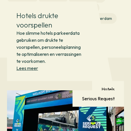
stadsparkeren
eindhoven
parkeren
Hotels drukte
parkeerapp
Tips
amsterdam
Amsterdam
voorspellen
airport
Hoe slimme hotels parkeerdata
gebruiken om drukte te
voorspellen, personeelsplanning
te optimaliseren en verrassingen
te voorkomen.
Lees meer
Hotels
Serious Request