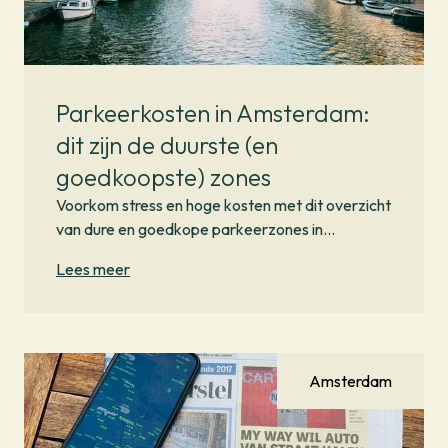
Parkeerkosten in Amsterdam:
dit zijn de duurste (en
goedkoopste) zones
Voorkom stress en hoge kosten met dit overzicht
van dure en goedkope parkeerzones in
amsterdit overzicht van dure en goedkope
Lees meer
parkeerzones in Amsterdamam
Amsterdam