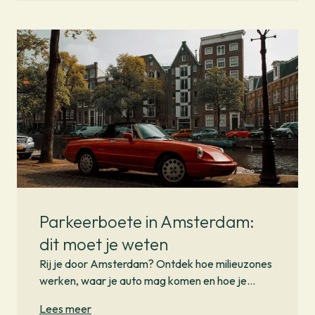
Parkeerboete in Amsterdam:
dit moet je weten
Rij je door Amsterdam? Ontdek hoe milieuzones
werken, waar je auto mag komen en hoe je
boetes voorkomt door je parkeerplek slim
Lees meer
vooraf te plannen.