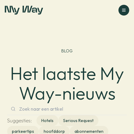
Ga naar homepage
BLOG
Het laatste My
Way-nieuws
Suggesties
:
Hotels
Serious Request
parkeertips
hoofddorp
abonnementen