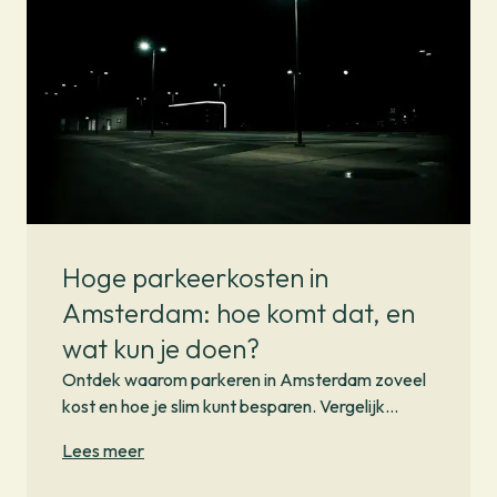
Hoge parkeerkosten in
Amsterdam: hoe komt dat, en
wat kun je doen?
Ontdek waarom parkeren in Amsterdam zoveel
kost en hoe je slim kunt besparen. Vergelijk
opties, vermijd stress en parkeer goedkoper met
Lees meer
een goed plan.