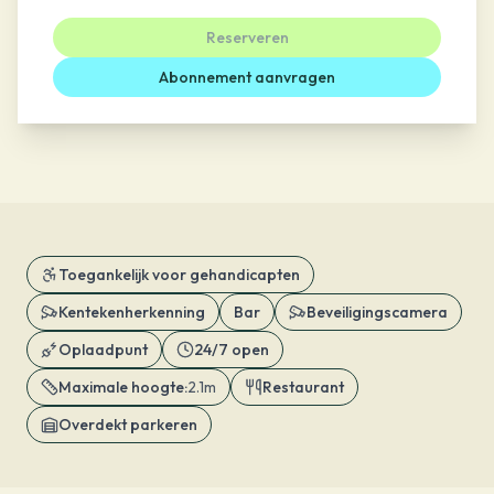
Reserveren
Abonnement aanvragen
Toegankelijk voor gehandicapten
Kentekenherkenning
Bar
Beveiligingscamera
Oplaadpunt
24/7 open
Maximale hoogte
:
2.1m
Restaurant
Overdekt parkeren