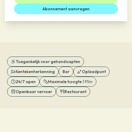
Abonnement aanvragen
Toegankelijk voor gehandicapten
Kentekenherkenning
Bar
Oplaadpunt
24/7 open
Maximale hoogte
:
1.95m
Openbaar vervoer
Restaurant