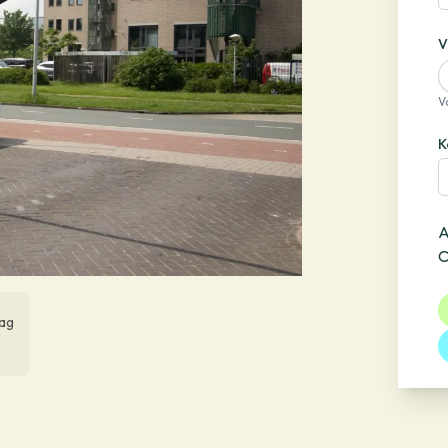
V
V
K
A
O
ag