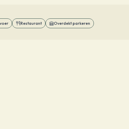
voer
Restaurant
Overdekt parkeren