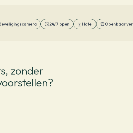
Beveiligingscamera
24/7 open
Hotel
Openbaar ver
s, zonder
voorstellen?