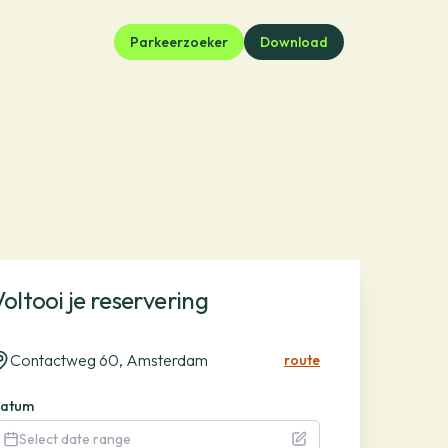
Parkeerzoeker
Download
Voltooi je reservering
Contactweg 60, Amsterdam
route
atum
Select date range