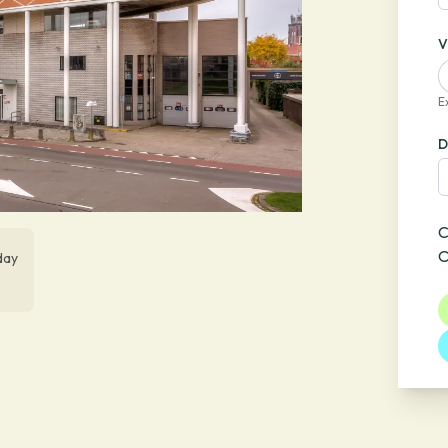
V
E
D
C
O
day