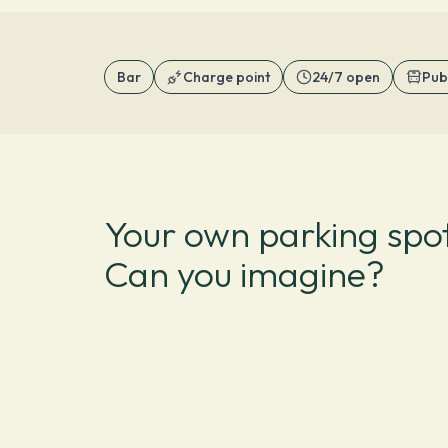
Bar
Charge point
24/7 open
Pub
Your own parking spot
Can you imagine?