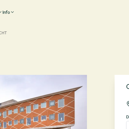
Info
CHT
D