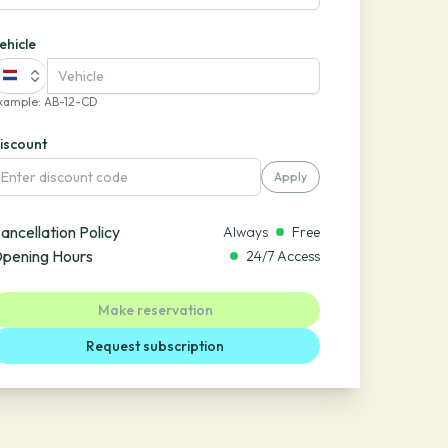
ehicle
xample
:
AB-12-CD
iscount
Apply
ancellation Policy
Always
Free
pening Hours
24/7 Access
Make reservation
Request subscription