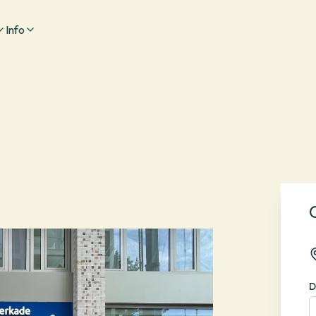
Info
D