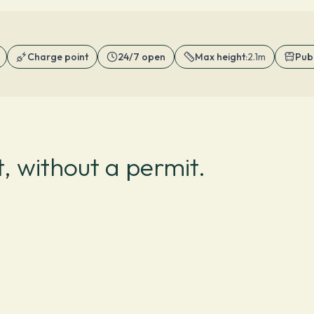
Charge point
24/7 open
Max height
:
2.1m
Publ
, without a permit.