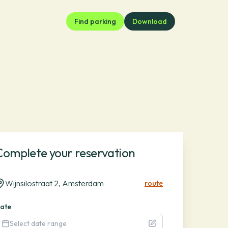
Find parking
Download
Complete your reservation
Wijnsilostraat 2, Amsterdam
route
ate
Select date range