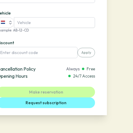
ehicle
xample
:
AB-12-CD
iscount
Apply
ancellation Policy
Always
Free
pening Hours
24/7 Access
Make reservation
Request subscription