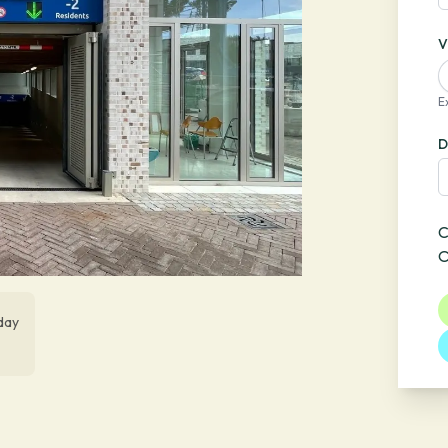
V
E
D
C
O
day